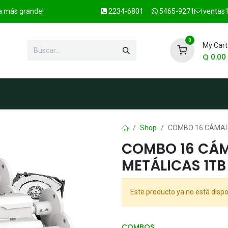
ca más grande!
2234-6801
5465-9271
ventas1
0
My Cart
Q
0.00
enda
Marcas
Contacto
OFER
Shop
COMBO 16 CÁMAR
COMBO 16 CÁM
METÁLICAS 1TB
Este producto ya no está dispo
COMBOS