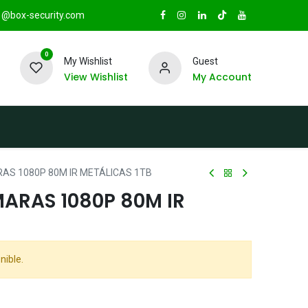
@box-security.com
0
My Wishlist
Guest
View Wishlist
My Account
TAS
Sucursales
Radio Box Security
AS 1080P 80M IR METÁLICAS 1TB
ARAS 1080P 80M IR
nible.