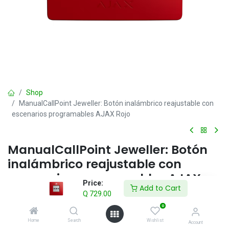
Shop
ManualCallPoint Jeweller: Botón inalámbrico reajustable con
escenarios programables AJAX Rojo
ManualCallPoint Jeweller: Botón
inalámbrico reajustable con
escenarios programables AJAX
Price:
Add to Cart
Rojo
Q
729.00
0
Q
729.00
IVA incluido
Home
Search
Wishlist
Account