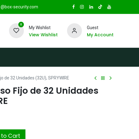
@box-security.com
0
My Wishlist
Guest
View Wishlist
My Account
TAS
Sucursales
Radio Box Security
Fijo de 32 Unidades (32U), SPRYWIRE
so Fijo de 32 Unidades
RE
to Cart