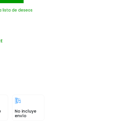
a lista de deseos
RE
e
No incluye
envío