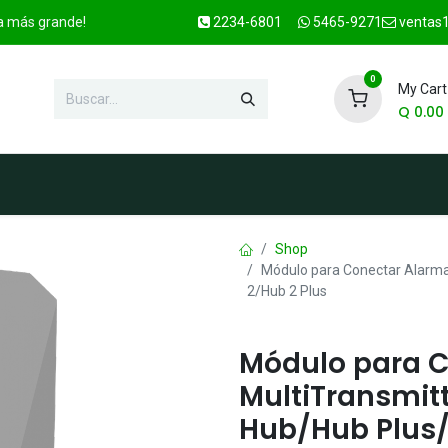
ca más grande!
2234-6801
5465-9271
ventas1
0
My Cart
Q
0.00
enda
Marcas
Contacto
OFER
Shop
Módulo para Conectar Alarma 
2/Hub 2 Plus
Módulo para 
MultiTransmitt
Hub/Hub Plus/