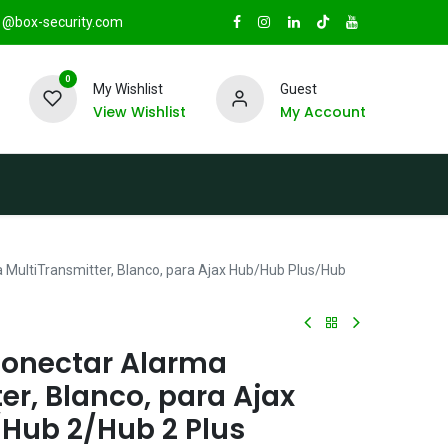
@box-security.com
0
My Wishlist
Guest
View Wishlist
My Account
TAS
Sucursales
Radio Box Security
MultiTransmitter, Blanco, para Ajax Hub/Hub Plus/Hub
Conectar Alarma
er, Blanco, para Ajax
Hub 2/Hub 2 Plus