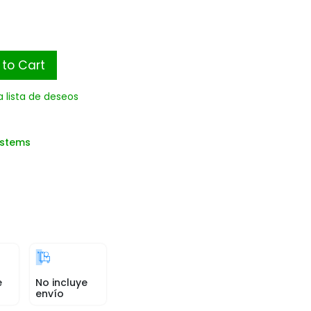
to Cart
a lista de deseos
ystems
e
No incluye
envío