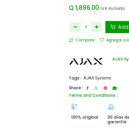
Q
1,896.00
IVA incluido
Add 
Compare
Agregar a l
AJAX S
Tags :
AJAX Systems
Share :
Terms and Conditions :
100% original
30 días d
garantía