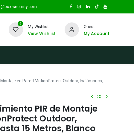
@box-security.com
0
My Wishlist
Guest
View Wishlist
My Account
TAS
Sucursales
Radio Box Security
Montaje en Pared MotionProtect Outdoor, Inalámbrico,
imiento PIR de Montaje
onProtect Outdoor,
asta 15 Metros, Blanco