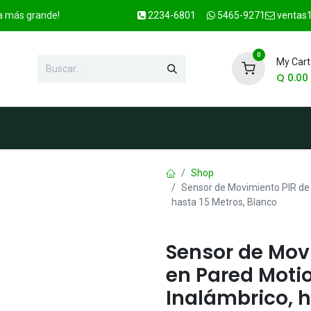
ca más grande!
2234-6801
5465-9271
ventas1
0
My Cart
Q
0.00
enda
Marcas
Contacto
OFER
Shop
Sensor de Movimiento PIR de 
hasta 15 Metros, Blanco
Sensor de Mov
en Pared Moti
Inalámbrico, h