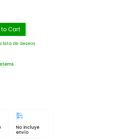
to Cart
a lista de deseos
ystems
e
No incluye
envío