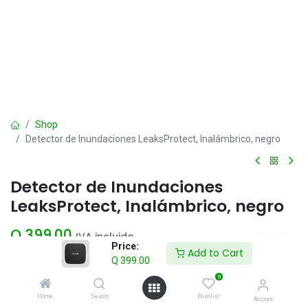
Shop
Detector de Inundaciones LeaksProtect, Inalámbrico, negro
Detector de Inundaciones
LeaksProtect, Inalámbrico, negro
Q
399.00
IVA incluido
Price:
Add to Cart
Q
399.00
Add to Cart
0
Home
Search
Wishlist
Account