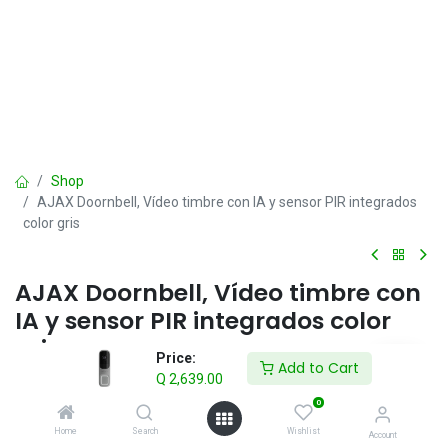
Shop
AJAX Doornbell, Vídeo timbre con IA y sensor PIR integrados
color gris
AJAX Doornbell, Vídeo timbre con
IA y sensor PIR integrados color
gris
Price:
Add to Cart
Q
2,639.00
Q
2,639.00
IVA incluido
0
Home
Search
Wishlist
Account