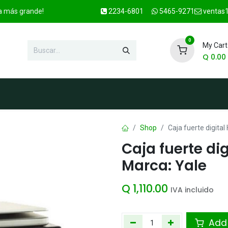
ca más grande!
2234-6801
5465-9271
ventas1
0
My Cart
Q
0.00
enda
Marcas
Contacto
OFER
Shop
Caja fuerte digita
Caja fuerte dig
Marca: Yale
Q
1,110.00
IVA incluido
Add 