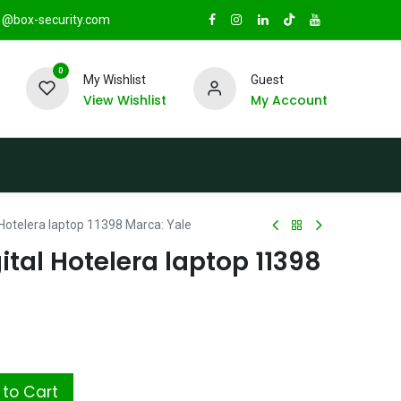
@box-security.com
0
My Wishlist
Guest
View Wishlist
My Account
TAS
Sucursales
Radio Box Security
l Hotelera laptop 11398 Marca: Yale
ital Hotelera laptop 11398
to Cart