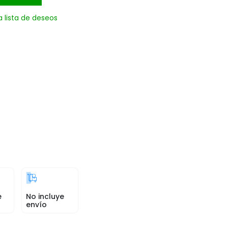
a lista de deseos
e
No incluye
envío