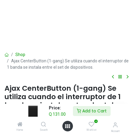
Shop
Ajax CenterButton (1-gang) Se utiliza cuando el interruptor de
1 banda se instala entre el set de dispositivos.
Ajax CenterButton (1-gang) Se
utiliza cuando el interruptor de 1
banda se instala entre el set de
Price:
Add to Cart
dispositivos.
Q
131.00
0
Q
131.00
IVA incluido
Home
Search
Wishlist
Account