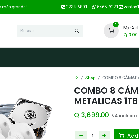
ca más grande!
2234-6801
5465-9271
ventas1
0
My Cart
Q
0.00
enda
Marcas
Contacto
OFER
Shop
COMBO 8 CÁMARA
COMBO 8 CÁMA
METALICAS 1TB
Q
3,699.00
IVA incluido
Add 