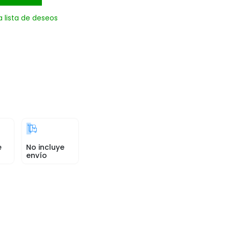
a lista de deseos
e
No incluye
envío