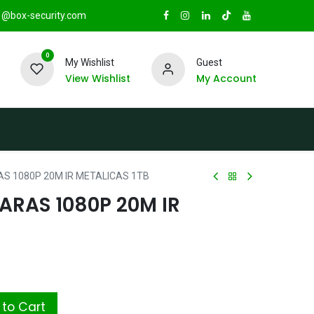
@box-security.com
0
My Wishlist
Guest
View Wishlist
My Account
TAS
Sucursales
Radio Box Security
S 1080P 20M IR METALICAS 1TB
RAS 1080P 20M IR
to Cart