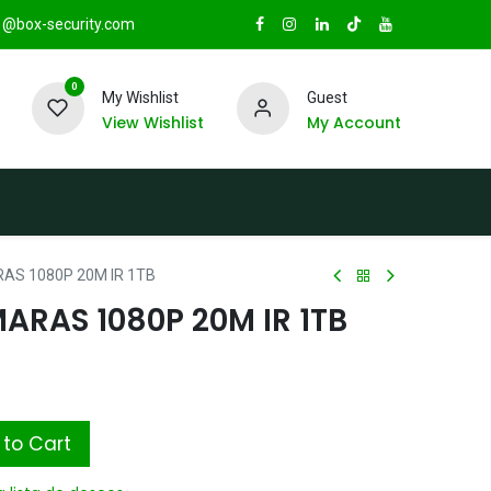
@box-security.com
0
My Wishlist
Guest
View Wishlist
My Account
TAS
Sucursales
Radio Box Security
AS 1080P 20M IR 1TB
RAS 1080P 20M IR 1TB
to Cart