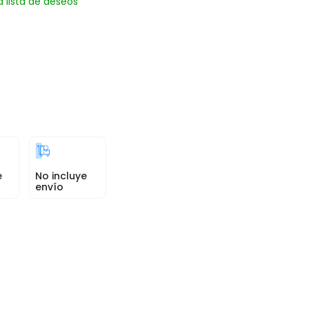
a lista de deseos
e
No incluye
envío