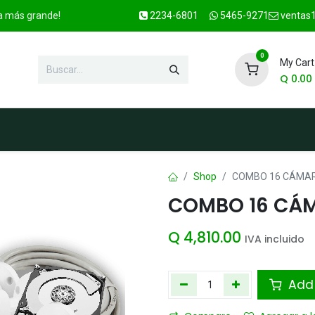
ca más grande!
2234-6801
5465-9271
ventas1
0
My Cart
Q
0.00
enda
Marcas
Contacto
OFER
Shop
COMBO 16 CÁMAR
COMBO 16 CÁMA
Q
4,810.00
IVA incluido
Add 